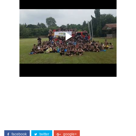
facebook
twitter
google+