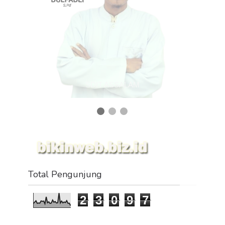
SDIT ASSALAM
Total Pengunjung
2
3
0
9
7