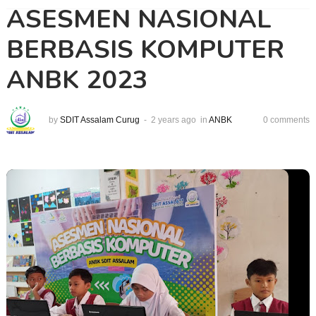
ASESMEN NASIONAL
BERBASIS KOMPUTER
ANBK 2023
by
SDIT Assalam Curug
2 years ago
in
ANBK
0 comments