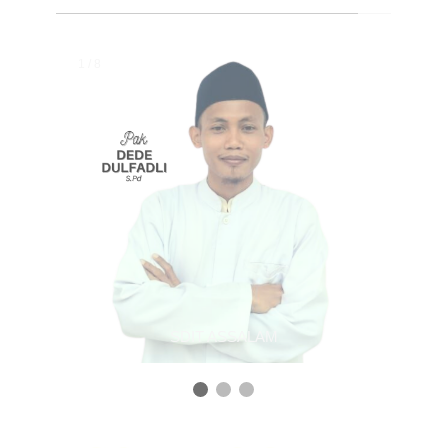
Change image every 2 seconds:
1 / 8
SDIT ASSALAM