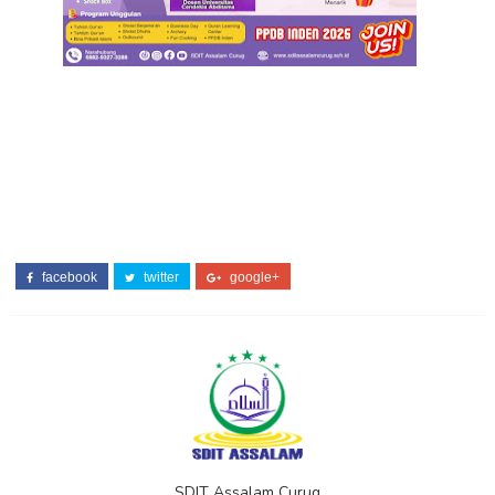
facebook
twitter
google+
SDIT Assalam Curug