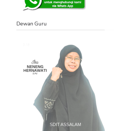
Dewan Guru
Change image every 2 seconds:
3 / 8
SDIT ASSALAM