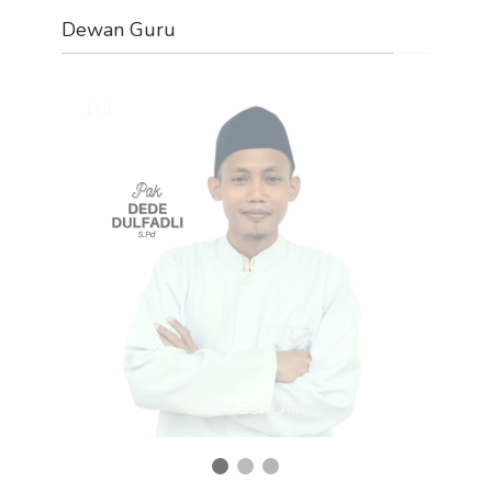
Dewan Guru
Change image every 2 seconds:
1 / 8
SDIT ASSALAM